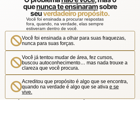
que
nunca te ensinaram
sobre
seu
verdadeiro propósito.
Você foi ensinada a procurar respostas
fora, quando, na verdade, elas sempre
estiveram dentro de você.
Você foi ensinada a olhar para suas fraquezas,
nunca para suas forças.
Você já tentou mudar de área, fez cursos,
buscou autoconhecimento… mas nada trouxe a
clareza que você procura.
Acreditou que propósito é algo que se encontra,
quando na verdade é algo que se ativa
e se
vive.
E é por isso que você
segue presa
em um:
CICLO DE BUSCA
INFINITA...
Seu propósito não está escondido em outro
trabalho, em outro curso ou em mais uma